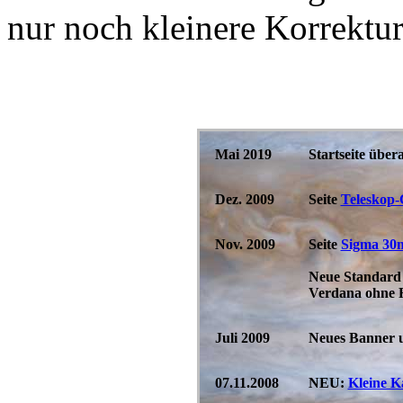
nur noch kleinere Korrekt
Mai 2019
Startseite übera
Dez. 2009
Seite
Teleskop-
Nov. 2009
Seite
Sigma 30m
Neue Standard S
Verdana ohne 
Juli 2009
Neues Banner u
07.11.2008
NEU:
Kleine 