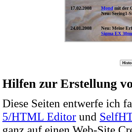
17.02.2008
Mond
mit der 
Neu: Seeing1-S
24.01.2008
Neu: Meine Er
Sigma EX 30m
Hilfen zur Erstellung v
Diese Seiten entwerfe ich f
5/HTML Editor
und
SelfH
ganz auf einen Web-Site Cr